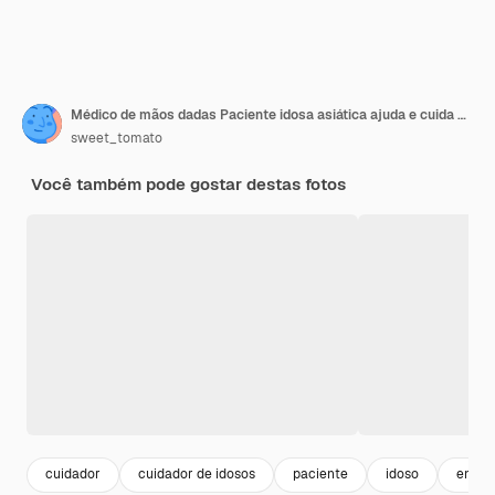
Médico de mãos dadas Paciente idosa asiática ajuda e cuida no hospital
sweet_tomato
Você também pode gostar destas fotos
cuidador
cuidador de idosos
paciente
idoso
enfer