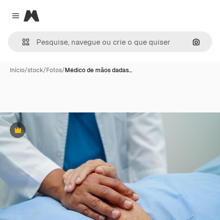
Magnific
Close menu
Pesqui
Início
/
stock
/
Fotos
/
Médico de mãos dadas…
Premium