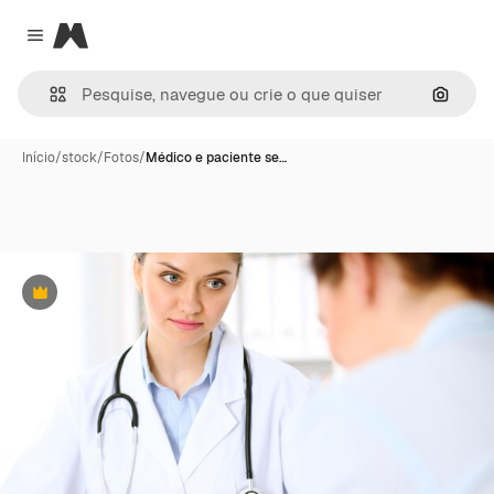
Magnific
Close menu
Pesqui
Início
/
stock
/
Fotos
/
Médico e paciente se…
Premium