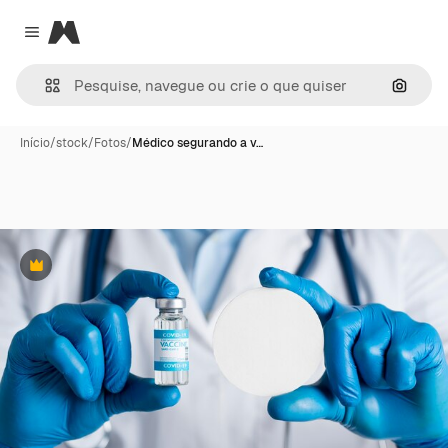
Magnific
Close menu
Pesqui
Início
/
stock
/
Fotos
/
Médico segurando a v…
Premium