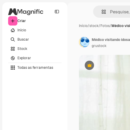
Criar
Início
/
stock
/
Fotos
/
Médico vis
Início
Buscar
grustock
Stock
Explorar
Todas as ferramentas
Premium