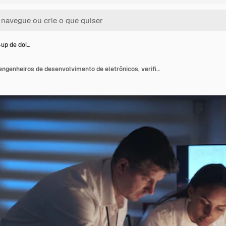
-up de doi…
Meio close-up de dois engenheiros de desenvolvimento de eletrônicos, verificando o esquema de controle eletrônico em um laboratório moderno