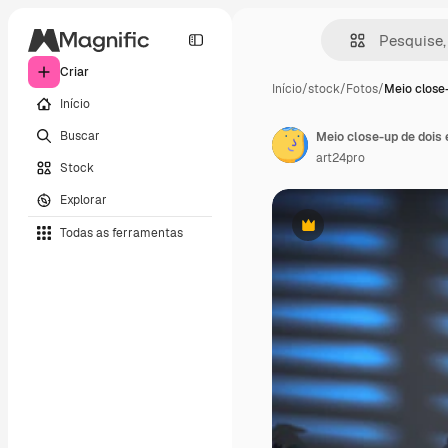
Criar
Início
/
stock
/
Fotos
/
Meio close
Início
Buscar
art24pro
Stock
Explorar
Todas as ferramentas
Premium