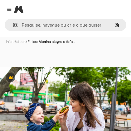
Magnific
Close menu
Pesqui
Início
/
stock
/
Fotos
/
Menina alegre e fofa…
Premium