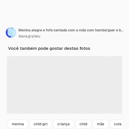
Menina alegre e fofa sentada com a mãe com hambúrguer e batatas fritas na mesa em um café
diana.grytsku
Você também pode gostar destas fotos
menina
child girl
criança
child
mãe
cute girl