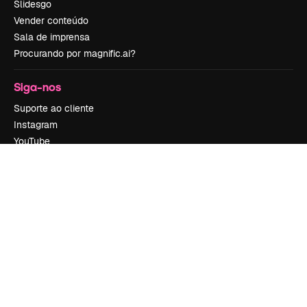
Slidesgo
Vender conteúdo
Sala de imprensa
Procurando por magnific.ai?
Siga-nos
Suporte ao cliente
Instagram
YouTube
LinkedIn
TikTok
Discord
X
Reddit
Copyright © 2010-
2026
Freepik Company S.L.U.
Todos os direitos
reservados
.