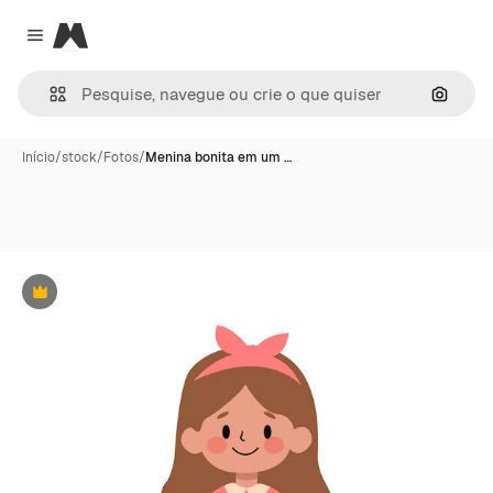
Magnific
Close menu
Pesqui
Início
/
stock
/
Fotos
/
Menina bonita em um …
Premium