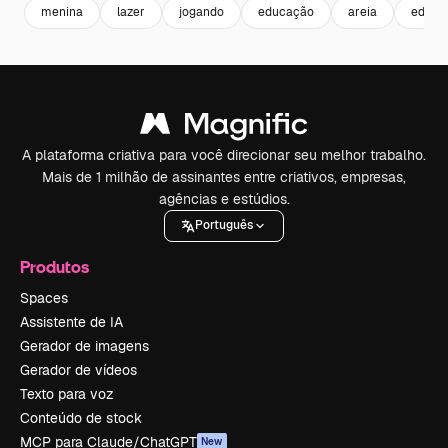
menina
lazer
jogando
educação
areia
educa
A plataforma criativa para você direcionar seu melhor trabalho.
Mais de 1 milhão de assinantes entre criativos, empresas,
agências e estúdios.
Português
Produtos
Spaces
Assistente de IA
Gerador de imagens
Gerador de vídeos
Texto para voz
Conteúdo de stock
MCP para Claude/ChatGPT
New