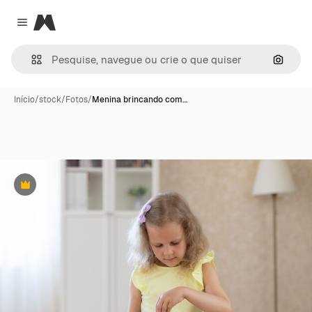
Magnific
Close menu
Pesqui
Início
/
stock
/
Fotos
/
Menina brincando com…
Premium