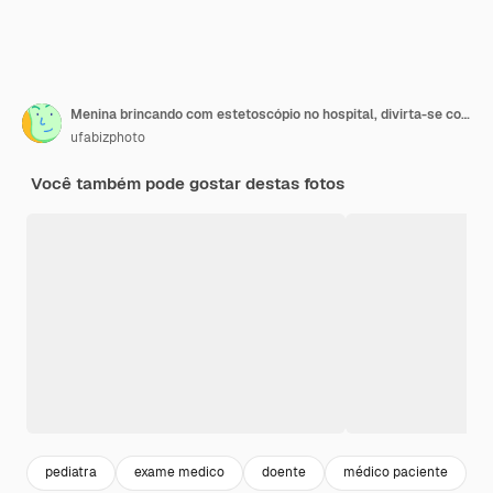
Menina brincando com estetoscópio no hospital, divirta-se com a mulher médica em traje médico, ouça o batimento cardíaco da enfermeira. Medicina, conceito de saúde
ufabizphoto
Você também pode gostar destas fotos
pediatra
exame medico
doente
médico paciente
e