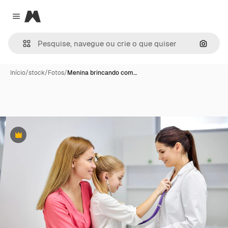
Magnific
Close menu
Pesqui
Início
/
stock
/
Fotos
/
Menina brincando com…
Premium