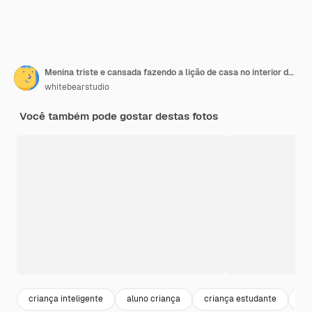
Menina triste e cansada fazendo a lição de casa no interior da sala
whitebearstudio
Você também pode gostar destas fotos
criança inteligente
aluno criança
criança estudante
chi