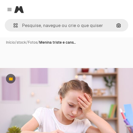
Magnific
Close menu
Pesqui
Início
/
stock
/
Fotos
/
Menina triste e cans…
Premium