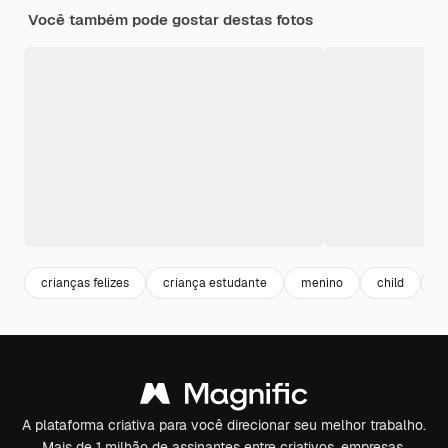
Você também pode gostar destas fotos
crianças felizes
criança estudante
menino
child
c
A plataforma criativa para você direcionar seu melhor trabalho.
Mais de 1 milhão de assinantes entre criativos, empresas,