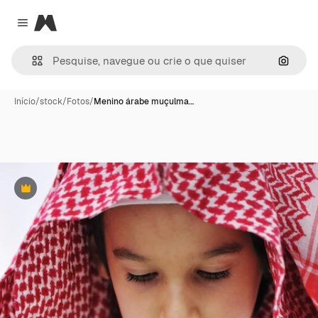
Magnific
Close menu
Pesqui
Início
/
stock
/
Fotos
/
Menino árabe muçulma…
Premium