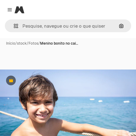
Magnific
Close menu
Pesqui
Início
/
stock
/
Fotos
/
Menino bonito no cai…
Premium