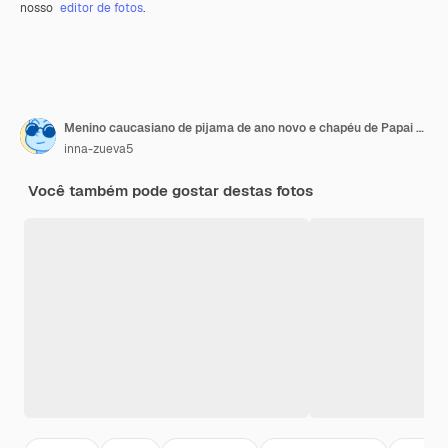
nosso
editor de fotos
.
Menino caucasiano de pijama de ano novo e chapéu de Papai Noel fica com um saco de presentes de ano novo maliciosamente olha para o espaço de cópia da câmera fundo isolado vermelho
inna-zueva5
Você também pode gostar destas fotos