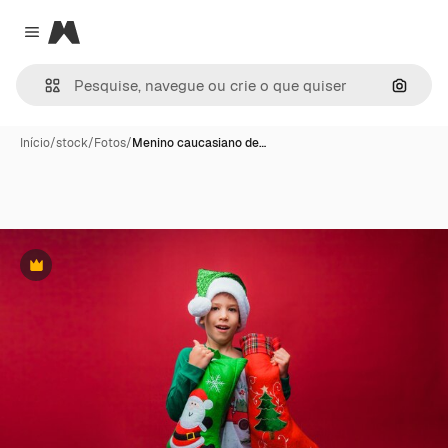
Magnific
Close menu
Pesqui
Início
/
stock
/
Fotos
/
Menino caucasiano de…
Premium