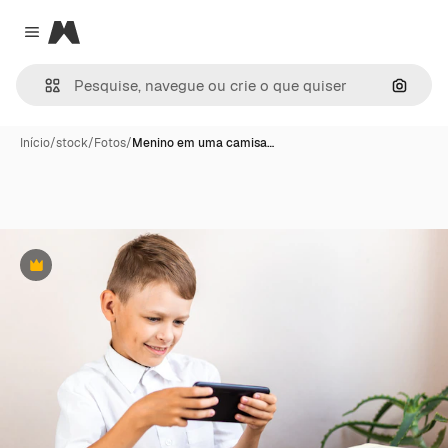
Magnific
Close menu
Pesqui
Início
/
stock
/
Fotos
/
Menino em uma camisa…
Premium