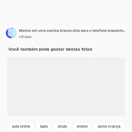
Menino em uma camisa branca olha para o telefone enquanto está sentado em sua mesa na escola
n4talee
Você também pode gostar destas fotos
aula online
lapis
study
ensino
aluno criança