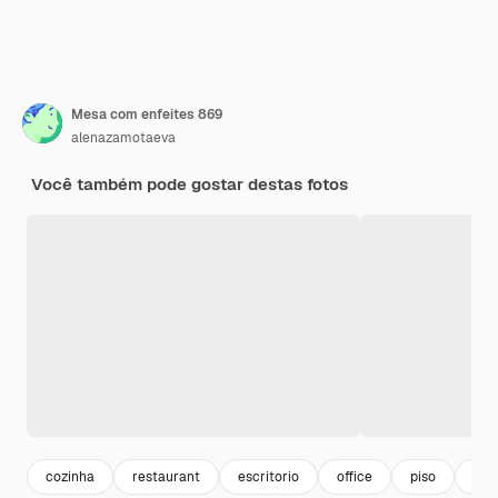
Mesa com enfeites 869
alenazamotaeva
Você também pode gostar destas fotos
cozinha
restaurant
escritorio
office
piso
fur