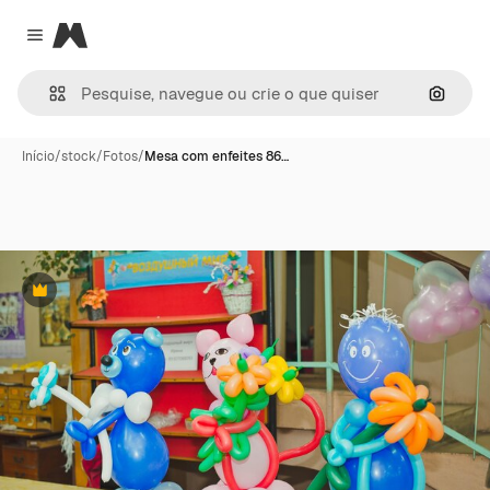
Magnific
Close menu
Pesqui
Início
/
stock
/
Fotos
/
Mesa com enfeites 86…
Premium