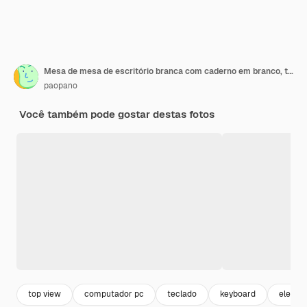
Mesa de mesa de escritório branca com caderno em branco, teclado de computador e outros suprimentos de escritório.
paopano
Você também pode gostar destas fotos
top view
computador pc
teclado
keyboard
eletron