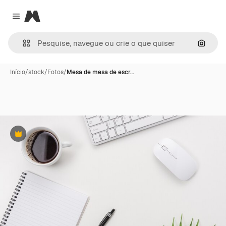
Magnific
Close menu
Pesqui
Início
/
stock
/
Fotos
/
Mesa de mesa de escr…
Premium