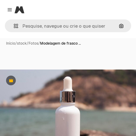
Magnific
Close menu
Pesqui
Início
/
stock
/
Fotos
/
Modelagem de frasco …
Premium