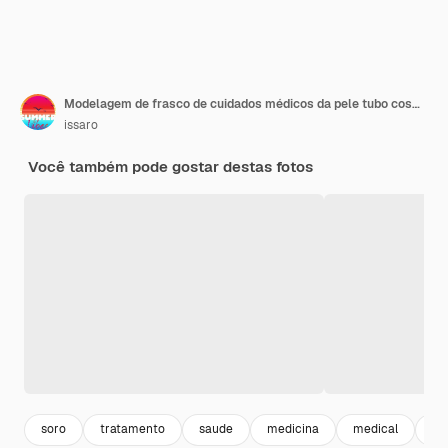
Modelagem de frasco de cuidados médicos da pele tubo cosmético de beleza maquiagem tratamento facial limpador de rosto
issaro
Você também pode gostar destas fotos
soro
tratamento
saude
medicina
medical
ho