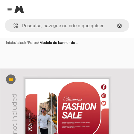
Magnific
Close menu
Pesqui
Início
/
stock
/
Fotos
/
Modelo de banner de …
Premium