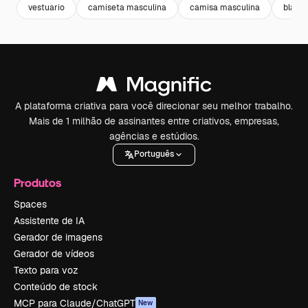
vestuario
camiseta masculina
camisa masculina
black 
A plataforma criativa para você direcionar seu melhor trabalho.
Mais de 1 milhão de assinantes entre criativos, empresas,
agências e estúdios.
Português
Produtos
Spaces
Assistente de IA
Gerador de imagens
Gerador de vídeos
Texto para voz
Conteúdo de stock
MCP para Claude/ChatGPT
New