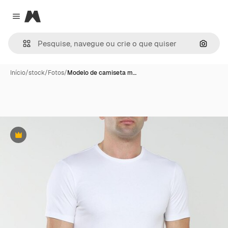
Magnific
Close menu
Pesqui
Início
/
stock
/
Fotos
/
Modelo de camiseta m…
Premium