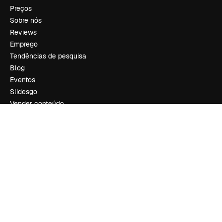
Preços
Sobre nós
Reviews
Emprego
Tendências de pesquisa
Blog
Eventos
Slidesgo
Vender conteúdo
Sala de imprensa
Procurando por magnific.ai?
Siga-nos
Suporte ao cliente
Instagram
YouTube
LinkedIn
TikTok