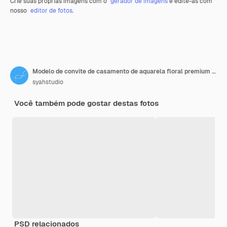
Crie suas próprias imagens com o
gerador de imagens
e edite-as com
nosso
editor de fotos
.
Modelo de convite de casamento de aquarela floral premium Folha de ouro e fundo de flor Cartão de saudação
syahstudio
Você também pode gostar destas fotos
PSD relacionados