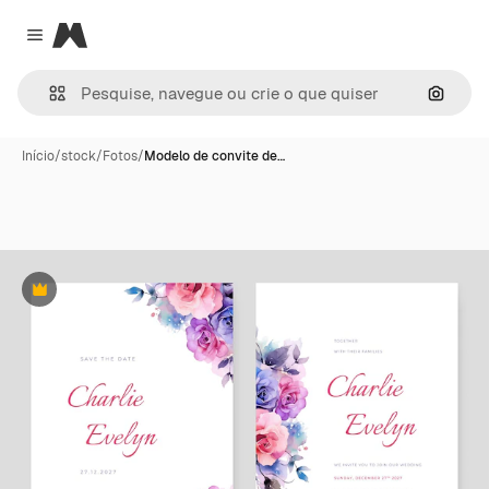
Magnific
Close menu
Pesqui
Início
/
stock
/
Fotos
/
Modelo de convite de…
Premium