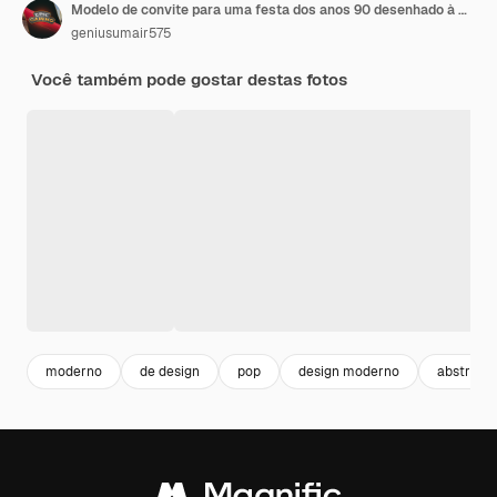
Modelo de convite para uma festa dos anos 90 desenhado à mão Detalhe realista
geniusumair575
Você também pode gostar destas fotos
moderno
de design
pop
design moderno
abstract