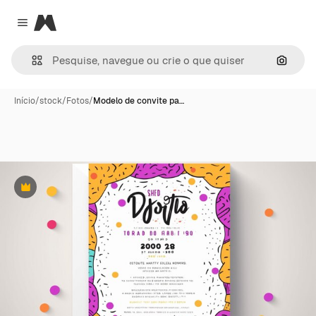
Magnific
Close menu
Pesqui
Início
/
stock
/
Fotos
/
Modelo de convite pa…
Premium