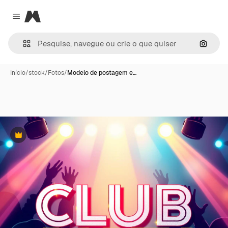
Magnific
Close menu
Pesqui
Início
/
stock
/
Fotos
/
Modelo de postagem e…
Premium