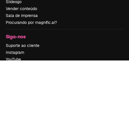
Slidesgo
Vender conteúdo
Sala de imprensa
Procurando por magnific.ai?
Siga-nos
Suporte ao cliente
Instagram
YouTube
LinkedIn
TikTok
Discord
X
Reddit
Copyright © 2010-
2026
Freepik Company S.L.U.
Todos os direitos
reservados
.