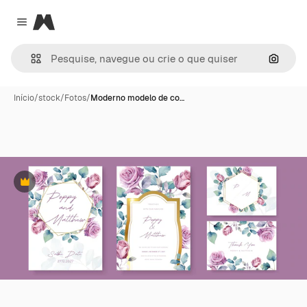
Magnific
Close menu
Pesqui
Início
/
stock
/
Fotos
/
Moderno modelo de co…
Premium