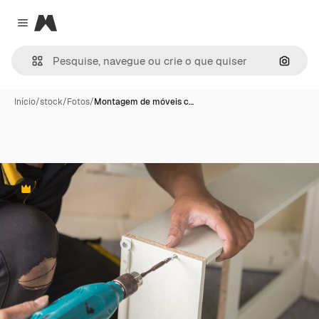
Magnific
Close menu
Pesqui
Início
/
stock
/
Fotos
/
Montagem de móveis c…
Premium