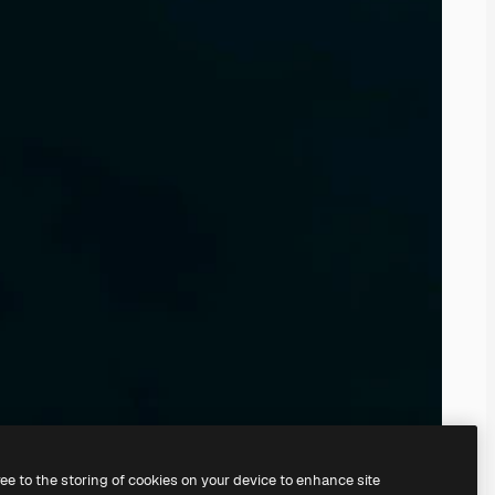
ree to the storing of cookies on your device to enhance site