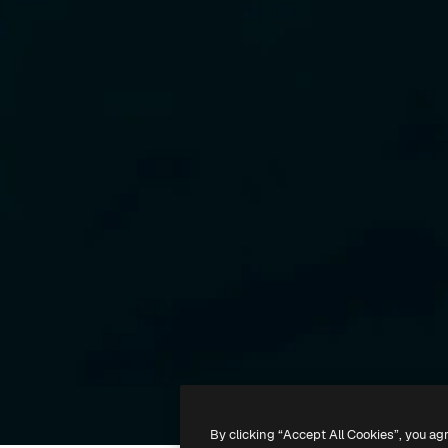
By clicking “Accept All Cookies”, you ag