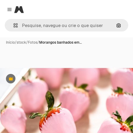
Magnific
Close menu
Pesqui
Início
/
stock
/
Fotos
/
Morangos banhados em…
Premium