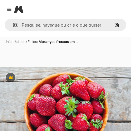
Magnific
Close menu
Pesqui
Início
/
stock
/
Fotos
/
Morangos frescos em …
Premium