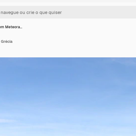
 em Meteora…
 Grécia