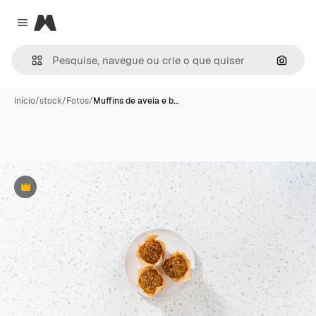
Magnific
Close menu
Pesqui
Início
/
stock
/
Fotos
/
Muffins de aveia e b…
Premium