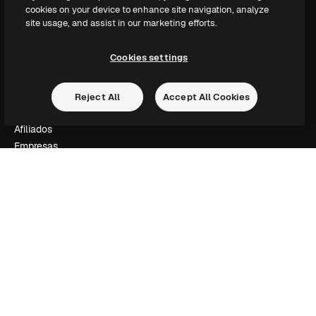
cookies on your device to enhance site navigation, analyze
Documentação
site usage, and assist in our marketing efforts.
Atendimento
Termos e condições
Cookies settings
Política de privacidade
Originais
New
Política de cookies
Reject All
Accept All Cookies
Central de confiabilidade
Afiliados
Empresas
Empresa
Preços
Sobre nós
Reviews
Emprego
Tendências de pesquisa
Blog
Eventos