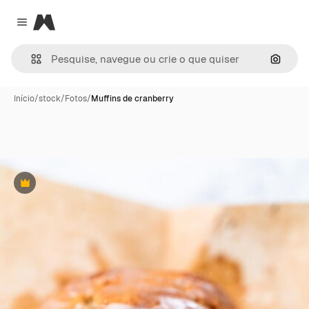
Magnific
Close menu
Pesqui
Início
/
stock
/
Fotos
/
Muffins de cranberry
Premium