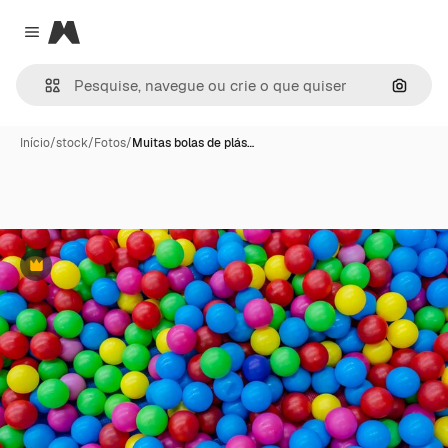
Magnific
Close menu
Pesqui
Início
/
stock
/
Fotos
/
Muitas bolas de plás…
Premium