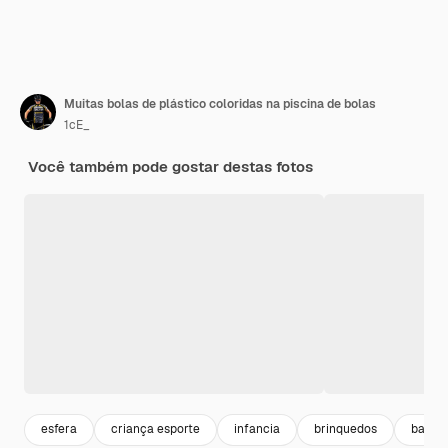
Muitas bolas de plástico coloridas na piscina de bolas
1cE_
Você também pode gostar destas fotos
esfera
criança esporte
infancia
brinquedos
baloes