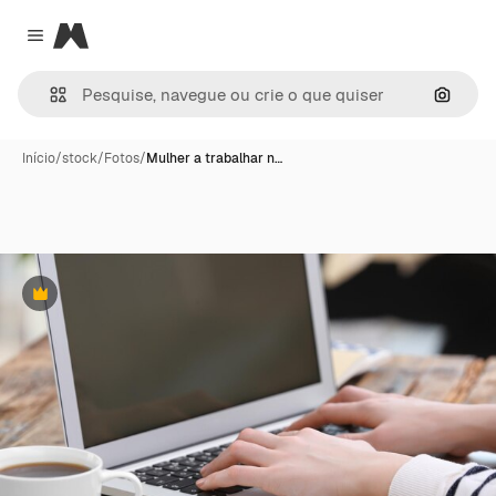
Magnific
Close menu
Pesqui
Início
/
stock
/
Fotos
/
Mulher a trabalhar n…
Premium