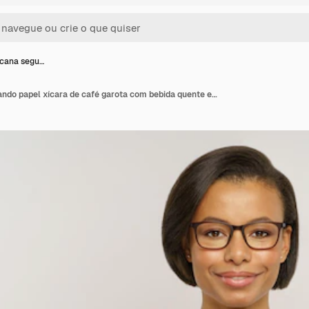
icana segu…
Mulher africana segurando papel xícara de café garota com bebida quente em takeaway caneca bebida coffeetogo