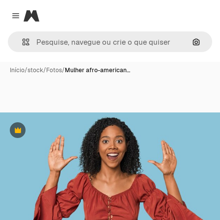
Magnific
Close menu
Pesqui
Início
/
stock
/
Fotos
/
Mulher afro-american…
Premium