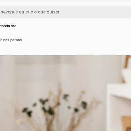
icando cre…
e nas pernas