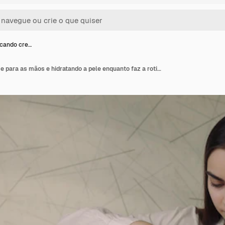
icando cre…
Mulher aplicando creme para as mãos e hidratando a pele enquanto faz a rotina de beleza de cuidados com a pele