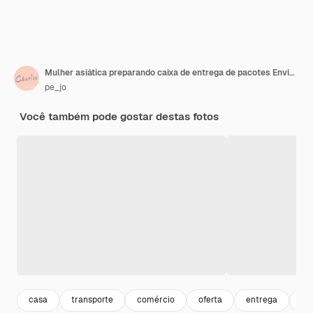
Mulher asiática preparando caixa de entrega de pacotes Envio para compras on-line jovem iniciante pequeno empresário em casa encomenda on-line
pe_jo
Você também pode gostar destas fotos
casa
transporte
comércio
oferta
entrega
ne