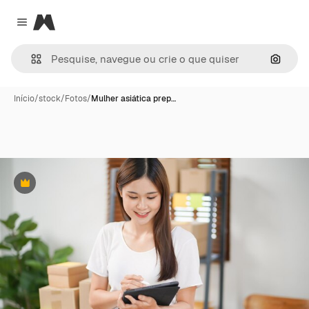
Magnific
Close menu
Pesqui
Início
/
stock
/
Fotos
/
Mulher asiática prep…
Premium