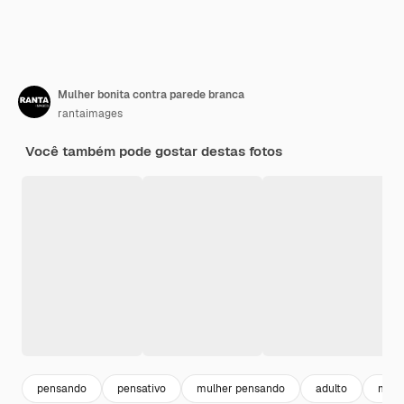
Mulher bonita contra parede branca
rantaimages
Você também pode gostar destas fotos
pensando
pensativo
mulher pensando
adulto
mulh