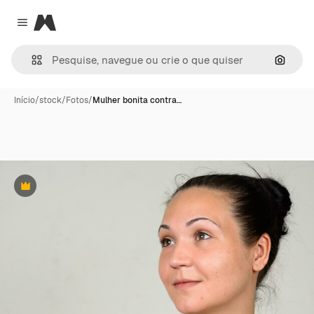
Magnific
Close menu
Pesqui
Início
/
stock
/
Fotos
/
Mulher bonita contra…
Premium