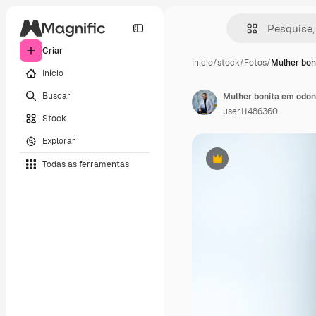
Criar
Início
/
stock
/
Fotos
/
Mulher bon
Início
Buscar
Mulher bonita em odon
user11486360
Stock
Explorar
Todas as ferramentas
Premium