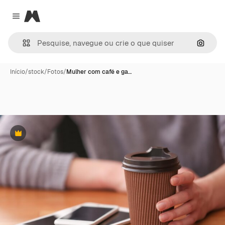
Magnific
Close menu
Pesqui
Início
/
stock
/
Fotos
/
Mulher com café e ga…
Premium