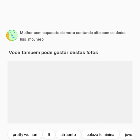
Mulher com capacete de moto contando oito com os dedos
luis_molinero
Você também pode gostar destas fotos
pretty woman
8
atraente
beleza feminina
jovem m