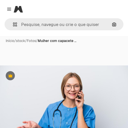
Magnific
Close menu
Pesqui
Início
/
stock
/
Fotos
/
Mulher com capacete …
Premium