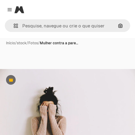
Magnific
Close menu
Pesqui
Início
/
stock
/
Fotos
/
Mulher contra a pare…
Premium