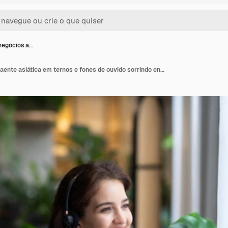
negócios a…
Mulher de negócios atraente asiática em ternos e fones de ouvido sorrindo enquanto trabalha com o computador