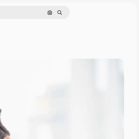
Pesquisar por imagem
Buscar