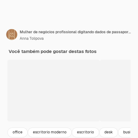
Mulher de negócios profissional digitando dados de passaporte em laptop enquanto trabalha em seu local de trabalho
Anna Tolipova
Você também pode gostar destas fotos
office
escritorio moderno
escritorio
desk
business