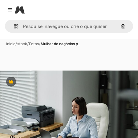
Magnific
Close menu
Pesqui
Início
/
stock
/
Fotos
/
Mulher de negócios p…
Premium