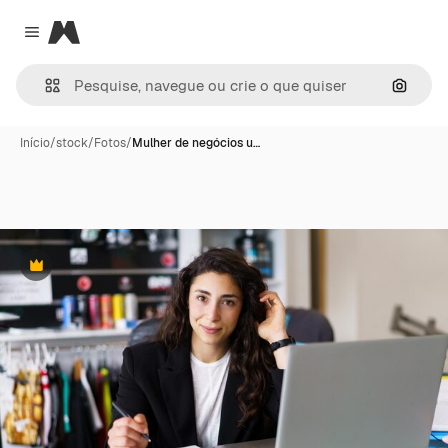
Magnific
Close menu
Pesqui
Início
/
stock
/
Fotos
/
Mulher de negócios u…
Premium