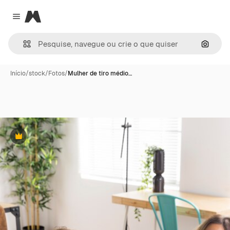
Magnific
Close menu
Pesqui
Início
/
stock
/
Fotos
/
Mulher de tiro médio…
Premium