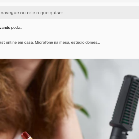
avando podc…
Mulher gravando podcast online em casa. Microfone na mesa, estúdio doméstico no local de trabalho