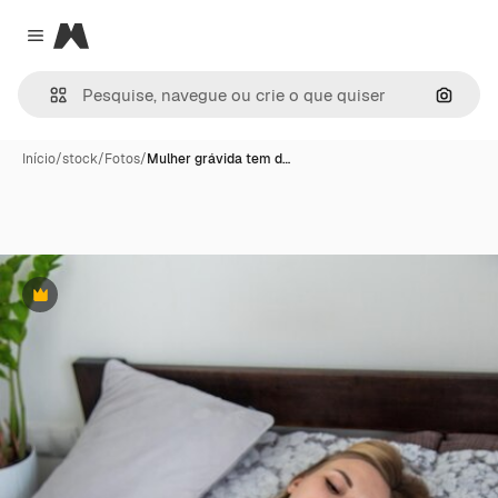
Magnific
Close menu
Pesqui
Início
/
stock
/
Fotos
/
Mulher grávida tem d…
Premium