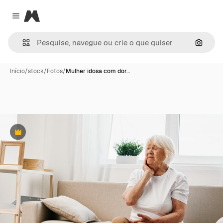
Magnific
Close menu
Pesqui
Início
/
stock
/
Fotos
/
Mulher idosa com dor…
Premium