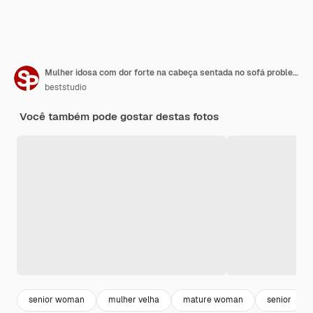
Mulher idosa com dor forte na cabeça sentada no sofá problemas de saúde na velhice má qualidade de vida Avó com cabelos grisalhos segurando a cabeça enxaqueca e pressão alta
beststudio
Você também pode gostar destas fotos
senior woman
mulher velha
mature woman
senior